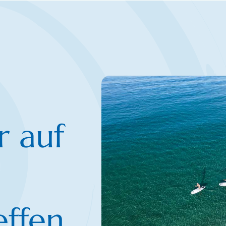
 auf
effen