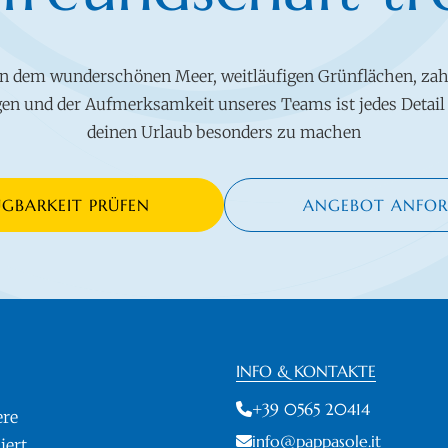
n dem wunderschönen Meer, weitläufigen Grünflächen, zah
en und der Aufmerksamkeit unseres Teams ist jedes Detail 
deinen Urlaub besonders zu machen
ÜGBARKEIT PRÜFEN
ANGEBOT ANFOR
INFO & KONTAKTE
+39 0565 20414
ere
info@pappasole.it
ert.