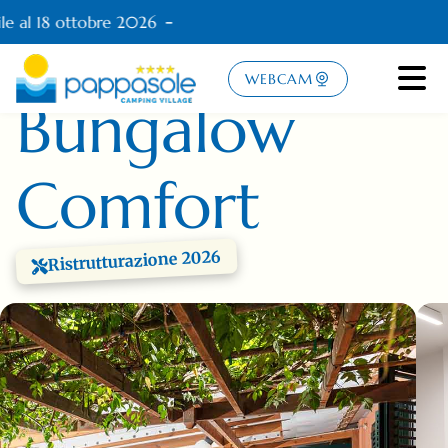
Ti aspettiamo dal 24 aprile al 18 ottobre 2026
BUNGALOW BIFAMILIARE CON VERANDA E
PICCOLO SPAZIO PRATO
WEBCAM
Bungalow
Comfort
Ristrutturazione 2026
Alloggio in ristrutturazione nel 2026.