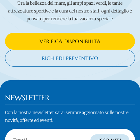
Tra la bellezza del mare, gli ampi spazi verdi, le tante
attrezzature sportive e la cura del nostro staff, ogni dettaglio è
pensato per rendere la tua vacanza speciale.
VERIFICA DISPONIBILITÀ
RICHIEDI PREVENTIVO
NEWSLETTER
Con la nostra newsletter sarai sempre aggiornato sulle nostre
novità, offerte ed eventi.
Email