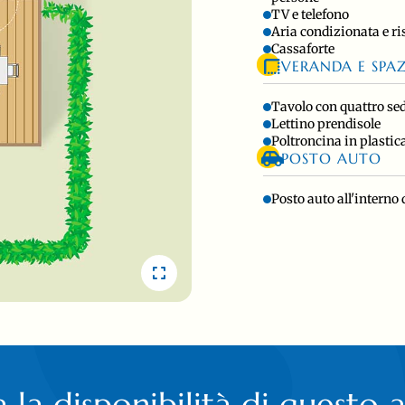
TV e telefono
Aria condizionata e r
Cassaforte
VERANDA E SPA
Tavolo con quattro se
Lettino prendisole
Poltroncina in plastic
POSTO AUTO
Posto auto all'interno 
a la disponibilità di questo 