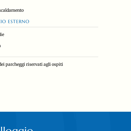
iscaldamento
ZIO ESTERNO
die
a
dei parcheggi riservati agli ospiti
alloggio