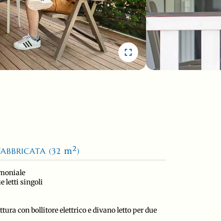
2
FABBRICATA (32
m
)
imoniale
 letti singoli
tura con bollitore elettrico e divano letto per due