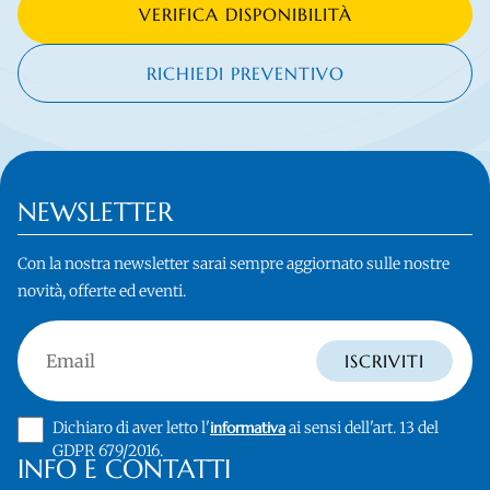
VERIFICA DISPONIBILITÀ
RICHIEDI PREVENTIVO
NEWSLETTER
Con la nostra newsletter sarai sempre aggiornato sulle nostre
novità, offerte ed eventi.
Email
ISCRIVITI
Dichiaro di aver letto l'
informativa
ai sensi dell'art. 13 del
GDPR 679/2016.
INFO E CONTATTI