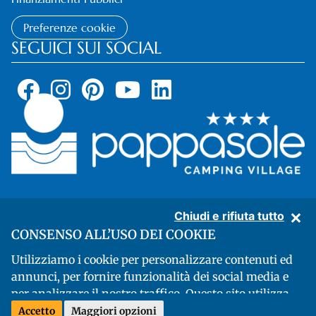
Preferenze cookie
SEGUICI SUI SOCIAL
Chiudi e rifiuta tutto
CONSENSO ALL’USO DEI COOKIE
Pappasole Camping Village - Località Carbonifera, 14 - 57025 Piombino
Utilizziamo i cookie per personalizzare contenuti ed
(Livorno) - codice fiscale 00719850497 - Partita IVA: 01143690491 - CIN:
annunci, per fornire funzionalità dei social media e
IT049012B1L7RR4NGD
per analizzare il nostro traffico. Questo sito utilizza
Developed by Genial SRL
Cookie Necessari (tecnici)
affinché il sito o alcune
Accetto
Maggiori opzioni