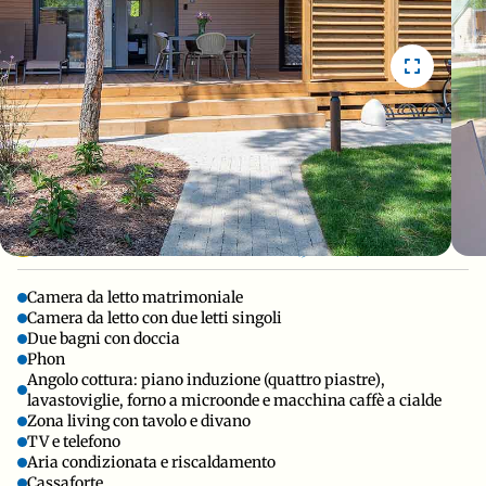
2
STRUTTURA PREFABBRICATA (34
m
)
Camera da letto matrimoniale
Camera da letto con due letti singoli
Due bagni con doccia
Phon
Angolo cottura: piano induzione (quattro piastre),
lavastoviglie, forno a microonde e macchina caffè a cialde
Zona living con tavolo e divano
TV e telefono
Aria condizionata e riscaldamento
Cassaforte