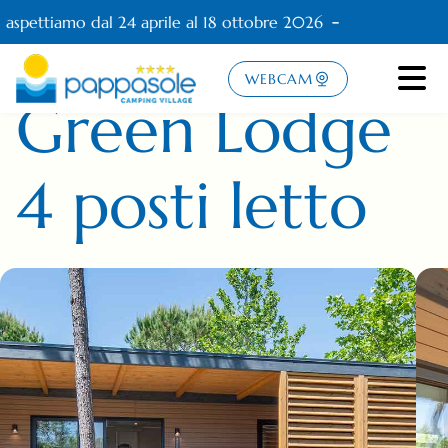
 aspettiamo dal 24 aprile al 18 ottobre 2026
GREEN LODGE
WEBCAM
Green Lodge
4 posti letto