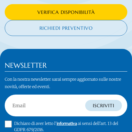
VERIFICA DISPONIBILITÀ
RICHIEDI PREVENTIVO
NEWSLETTER
Con la nostra newsletter sarai sempre aggiornato sulle nostre
novità, offerte ed eventi.
Email
ISCRIVITI
Dichiaro di aver letto l'
informativa
ai sensi dell'art. 13 del
GDPR 679/2016.