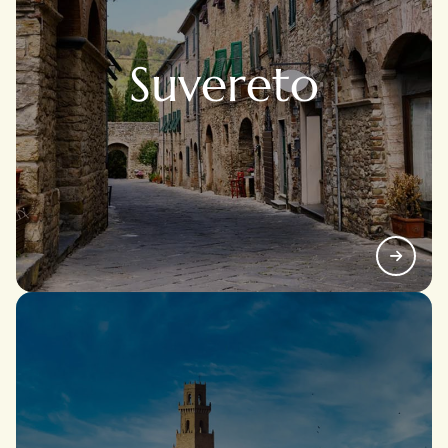
Dominava tutto il territorio circostante e controllava
le vie commerciali. Oggi ne restano imponenti rovine
Suvereto
e un panorama spettacolare sulla Val di Cornia e
sull’Arcipelago Toscano. All’interno della Rocca si
trova anche un percorso espositivo che racconta la
storia del borgo attraverso reperti e pannelli didattici.
La Pieve di San Giovanni
Situata appena fuori dalle mura, è un gioiello
romanico risalente all’XI secolo. È famosa per il
Quadrato del Sator, un’iscrizione palindroma dal
significato misterioso che affascina studiosi e
visitatori. All’esterno, tra le pietre tombali, si respira
un’atmosfera antica e silenziosa.
Parrocchia di San Lorenzo
Costruita nel 1200 all’interno della cinta muraria, è
uno dei luoghi di culto più importanti del borgo.