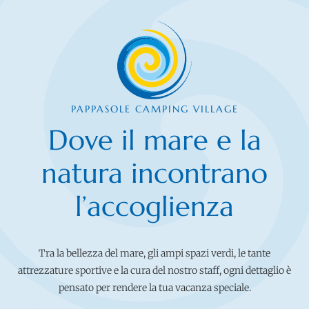
borgo, non si tratta di un sito storico aperto al
pubblico, ma di una
struttura privata moderna
: qui
potrai goderti una vista mozzafiato sulla costa
toscana, gustare piatti raffinati nel ristorante
panoramico e scoprire i vini locali.
PAPPASOLE CAMPING VILLAGE
Dove il mare e la
natura incontrano
l’accoglienza
Tra la bellezza del mare, gli ampi spazi verdi, le tante
attrezzature sportive e la cura del nostro staff, ogni dettaglio è
pensato per rendere la tua vacanza speciale.