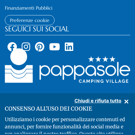
Finanziamenti Pubblici
Preferenze cookie
SEGUICI SUI SOCIAL
Chiudi e rifiuta tutto
CONSENSO ALL’USO DEI COOKIE
Pappasole Camping Village - Località Carbonifera, 14 - 57025 Piombino
Utilizziamo i cookie per personalizzare contenuti ed
(Livorno) - codice fiscale 00719850497 - Partita IVA: 01143690491 - CIN:
annunci, per fornire funzionalità dei social media e
IT049012B1L7RR4NGD
per analizzare il nostro traffico. Questo sito utilizza
Developed by Genial SRL