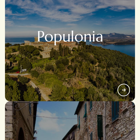
il pane, frantoi, botteghe e abitazioni originali che
raccontano la vita quotidiana degli operai dell’epoca.
Per chi desidera approfondire la storia e la geologia
del territorio, il parco ospita il Museo Mineralogico e
Populonia
Archeominerario, con reperti storici e una vasta
collezione di minerali locali, e, presso il
Pozzo Earle
,
il
Museo dei Minatori
e il
Museo delle Macchine
Minerarie
, che illustrano tecniche, strumenti e
macchinari utilizzati nel corso dei secoli.
Palazzo Pretorio
Costruito nel XIII secolo, si affaccia sulla piazza
principale del borgo. È uno degli edifici più antichi e
rappresentativi di Campiglia Marittima. Ospitava la
sede del potere civile e giudiziario e ancora oggi
conserva stemmi, lapidi e iscrizioni storiche.
La Rocca di Campiglia