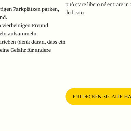
può stare libero né entrare i
htigen Parkplätzen parken,
dedicato.
ind.
en vierbeinigen Freund
teln aufsammeln.
chrieben (denk daran, dass ein
eine Gefahr für andere
ENTDECKEN SIE ALLE H