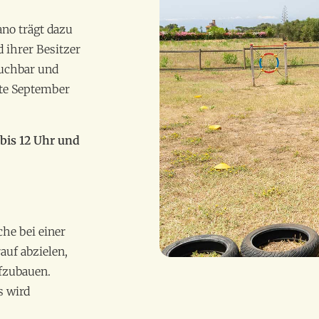
no trägt dazu
 ihrer Besitzer
buchbar und
tte September
bis 12 Uhr und
he bei einer
auf abzielen,
fzubauen.
s wird