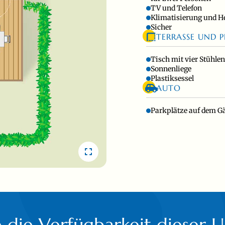
TV und Telefon
Klimatisierung und H
Sicher
TERRASSE UND P
Tisch mit vier Stühle
Sonnenliege
Plastiksessel
AUTO
Parkplätze auf dem G
e die Verfügbarkeit dieser U