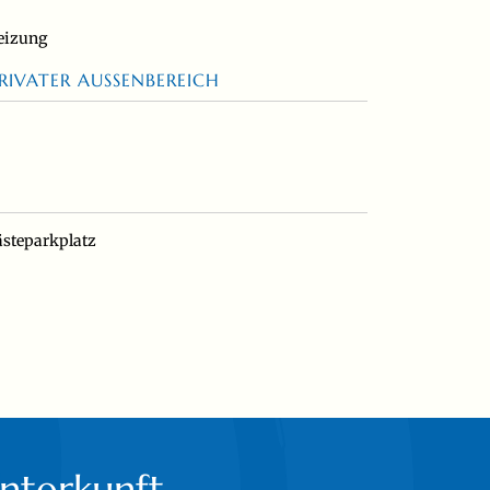
eizung
RIVATER AUSSENBEREICH
n
ästeparkplatz
nterkunft.