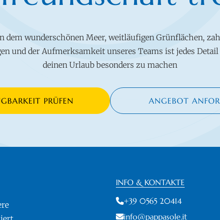
n dem wunderschönen Meer, weitläufigen Grünflächen, zah
en und der Aufmerksamkeit unseres Teams ist jedes Detail 
deinen Urlaub besonders zu machen
ÜGBARKEIT PRÜFEN
ANGEBOT ANFOR
INFO & KONTAKTE
+39 0565 20414
ere
info@pappasole.it
ert.