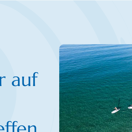
 auf
effen