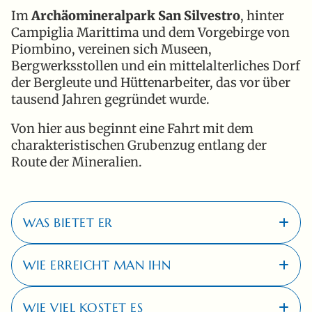
Im
Archäomineralpark San Silvestro
, hinter
Campiglia Marittima und dem Vorgebirge von
Piombino, vereinen sich Museen,
Bergwerksstollen und ein mittelalterliches Dorf
der Bergleute und Hüttenarbeiter, das vor über
tausend Jahren gegründet wurde.
Von hier aus beginnt eine Fahrt mit dem
charakteristischen Grubenzug entlang der
Route der Mineralien.
WAS BIETET ER
WIE ERREICHT MAN IHN
Besuch des Museums für Archäologie und
Mineralien
WIE VIEL KOSTET ES
Besuch der Mine von Temperino