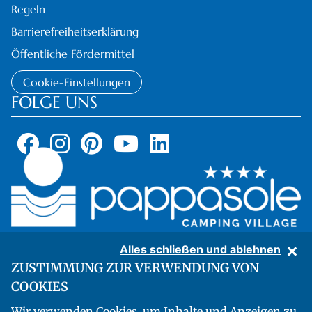
Regeln
Barrierefreiheitserklärung
Öffentliche Fördermittel
Cookie-Einstellungen
FOLGE UNS
Alles schließen und ablehnen
ZUSTIMMUNG ZUR VERWENDUNG VON
COOKIES
Pappasole Camping Village - Località Carbonifera, 14 - 57025 Piombino
Wir verwenden Cookies, um Inhalte und Anzeigen zu